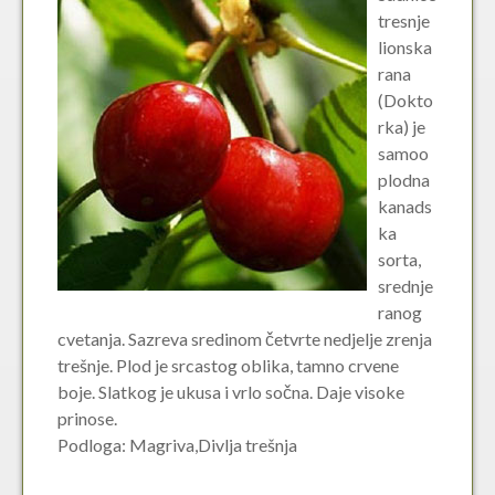
tresnje
lionska
rana
(Dokto
rka) je
samoo
plodna
kanads
ka
sorta,
srednje
ranog
cvetanja. Sazreva sredinom četvrte nedjelje zrenja
trešnje. Plod je srcastog oblika, tamno crvene
boje. Slatkog je ukusa i vrlo sočna. Daje visoke
prinose.
Podloga: Magriva,Divlja trešnja