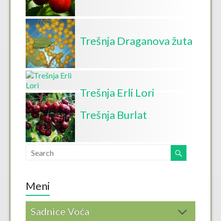
Trešnja Draganova žuta
Trešnja Erli Lori
Trešnja Burlat
Meni
Sadnice Voća