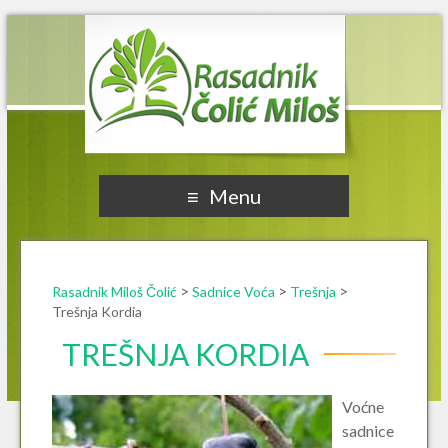
Rasadnik Miloš Čolić
Menu
>
>
>
Rasadnik Miloš Čolić
Sadnice Voća
Trešnja
Trešnja Kordia
TREŠNJA KORDIA
Voćne
sadnice