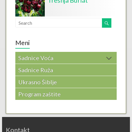
Trešnja Burlat
Meni
Sadnice Voća
Sadnice Ruža
Ukrasno Šiblje
Program zaštite
Kontakt