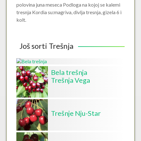
polovina juna meseca Podloga na kojoj se kalemi
tresnja Kordia su:magriva, divlja tresnja, gizela 6 i
kolt.
Još sorti Trešnja
Bela trešnja
Trešnja Vega
Trešnje Nju-Star