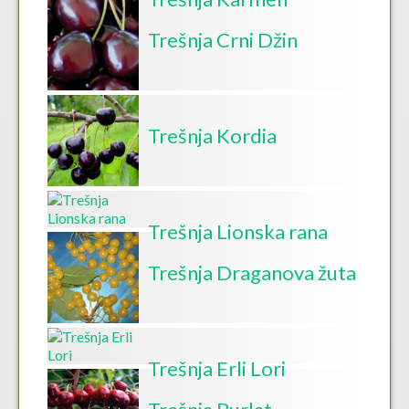
Trešnja Crni Džin
Trešnja Kordia
Trešnja Lionska rana
Trešnja Draganova žuta
Trešnja Erli Lori