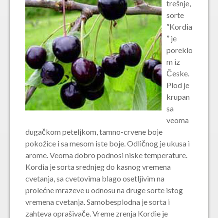
trešnje,
sorte
”Kordia
” je
poreklo
m iz
Česke.
Plod je
krupan
sa
veoma
dugačkom peteljkom, tamno-crvene boje
pokožice i sa mesom iste boje. Odličnog je ukusa i
arome. Veoma dobro podnosi niske temperature.
Kordia je sorta srednjeg do kasnog vremena
cvetanja, sa cvetovima blago osetljivim na
prolećne mrazeve u odnosu na druge sorte istog
vremena cvetanja. Samobesplodna je sorta i
zahteva oprašivače. Vreme zrenja Kordie je