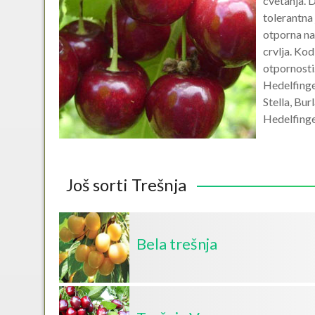
cvetanja. 
tolerantna
otporna na
crvlja. Kod
otpornosti
Hedelfinge
Stella, Bur
Hedelfinger
Još sorti Trešnja
Bela trešnja