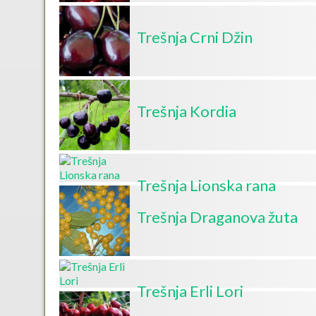
Trešnja Crni Džin
Trešnja Kordia
Trešnja Lionska rana
Trešnja Draganova žuta
Trešnja Erli Lori