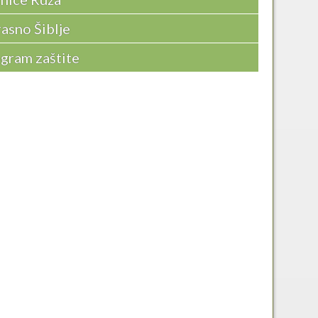
asno Šiblje
gram zaštite