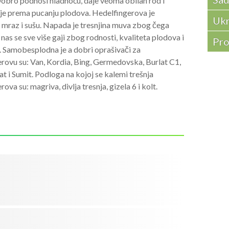
Dobro podnosi hladnoću, daje veoma obilan rod i
 je prema pucanju plodova. Hedelfingerova je
Ukr
 mraz i sušu. Napada je tresnjina muva zbog čega
 nas se sve više gaji zbog rodnosti, kvaliteta plodova i
Pro
. Samobesplodna je a dobri oprašivači za
rovu su: Van, Kordia, Bing, Germedovska, Burlat C1,
lat i Sumit. Podloga na kojoj se kalemi trešnja
ova su: magriva, divlja tresnja, gizela 6 i kolt.