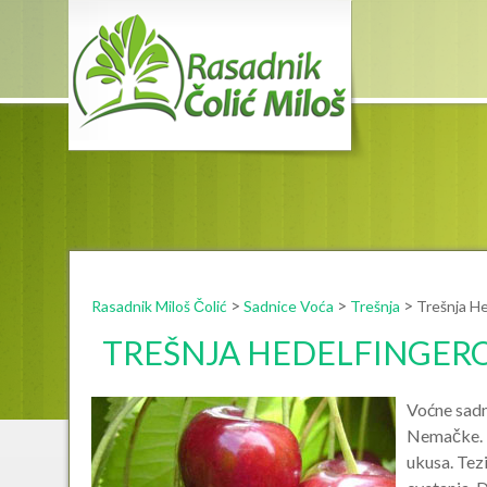
Rasad
>
>
>
Rasadnik Miloš Čolić
Sadnice Voća
Trešnja
Trešnja H
TREŠNJA HEDELFINGER
Voćne sadn
Nemačke. P
ukusa. Tez