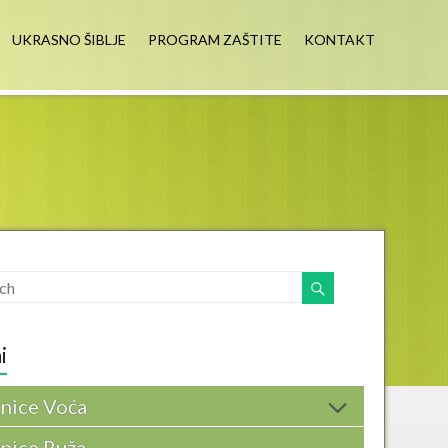
UKRASNO ŠIBLJE
PROGRAM ZAŠTITE
KONTAKT
i
nice Voća
nice Ruža