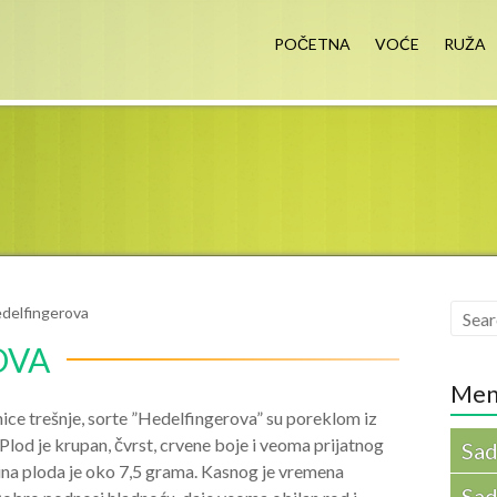
nik Miloš Čolić
POČETNA
VOĆE
RUŽA
edelfingerova
OVA
Men
ice trešnje, sorte ”Hedelfingerova” su poreklom iz
lod je krupan, čvrst, crvene boje i veoma prijatnog
Sad
ina ploda je oko 7,5 grama. Kasnog je vremena
Sad