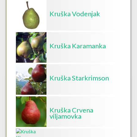
Kruška Vodenjak
Kruška Karamanka
Kruška Starkrimson
Kruška Crvena
viljamovka