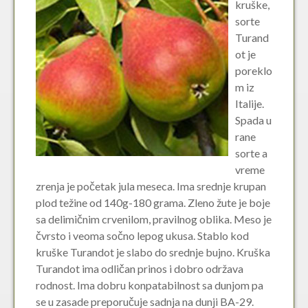
kruške,
sorte
Turand
ot je
poreklo
m iz
Italije.
Spada u
rane
sorte a
vreme
zrenja je početak jula meseca. Ima srednje krupan
plod težine od 140g-180 grama. Zleno žute je boje
sa delimičnim crvenilom, pravilnog oblika. Meso je
čvrsto i veoma sočno lepog ukusa. Stablo kod
kruške Turandot je slabo do srednje bujno. Kruška
Turandot ima odličan prinos i dobro održava
rodnost. Ima dobru konpatabilnost sa dunjom pa
se u zasade preporučuje sadnja na dunji BA-29.