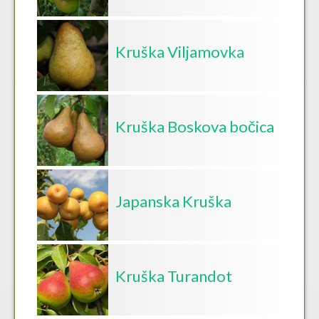
Kruška Viljamovka
Kruška Boskova bočica
Japanska Kruška
Kruška Turandot