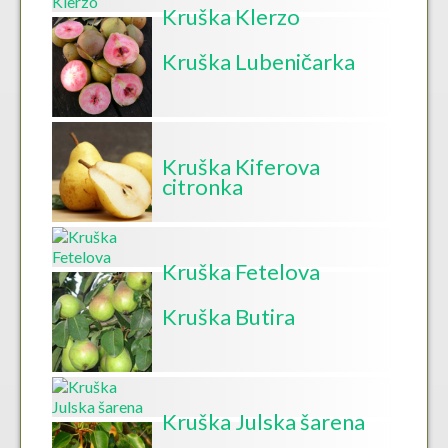
Kruška Klerzo
Kruška Lubeničarka
Kruška Kiferova
citronka
Kruška Fetelova
Kruška Butira
Kruška Julska šarena