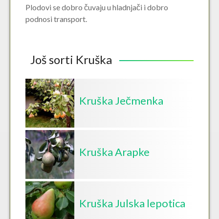
Plodovi se dobro čuvaju u hladnjači i dobro
podnosi transport.
Još sorti Kruška
Kruška Ječmenka
Kruška Arapke
Kruška Julska lepotica