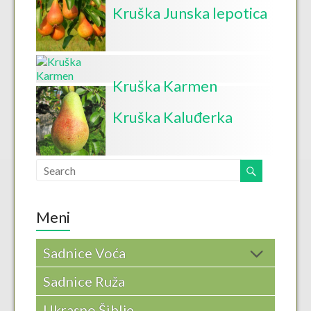
Kruška Junska lepotica
Kruška Karmen
Kruška Kaluđerka
Meni
Sadnice Voća
Sadnice Ruža
Ukrasno Šiblje