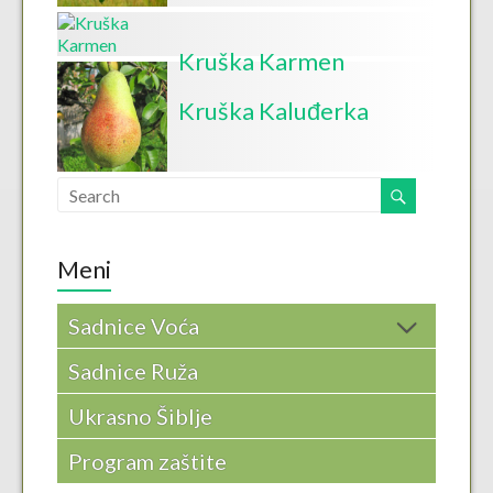
Kruška Karmen
Kruška Kaluđerka
Meni
Sadnice Voća
Sadnice Ruža
Ukrasno Šiblje
Program zaštite