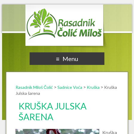
Rasadnik Miloš Čolić
Menu
>
>
>
Rasadnik Miloš Čolić
Sadnice Voća
Kruška
Kruška
Julska šarena
KRUŠKA JULSKA
ŠARENA
Kruška