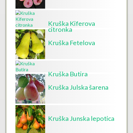
Kruška Kiferova
citronka
Kruška Fetelova
Kruška Butira
Kruška Julska šarena
Kruška Junska lepotica