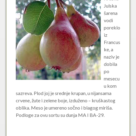
Julska
šarena
vodi
poreklo
iz
Francus
ke, a
naziv je
dobila
po
mesecu
u kom
sazreva. Plod joj je srednje krupan, u nijansama
crvene, žute i zelene boje, izduženo – kruškastog
oblika. Meso je umereno sočno i blagog miriša.
Podloge za ovu sortu su dunja MA I BA-29.