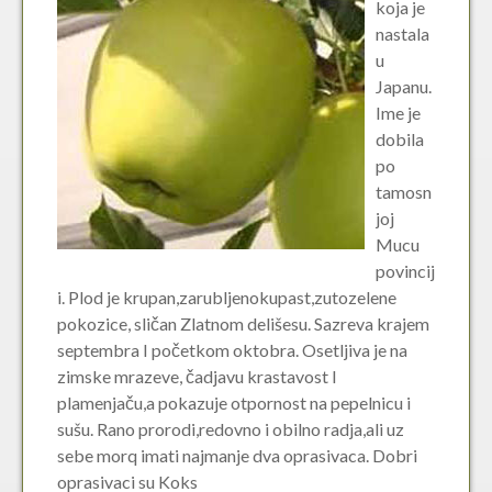
koja je
nastala
u
Japanu.
Ime je
dobila
po
tamosn
joj
Mucu
povincij
i. Plod je krupan,zarubljenokupast,zutozelene
pokozice, sličan Zlatnom delišesu. Sazreva krajem
septembra I početkom oktobra. Osetljiva je na
zimske mrazeve, čadjavu krastavost I
plamenjaču,a pokazuje otpornost na pepelnicu i
sušu. Rano prorodi,redovno i obilno radja,ali uz
sebe morq imati najmanje dva oprasivaca. Dobri
oprasivaci su Koks