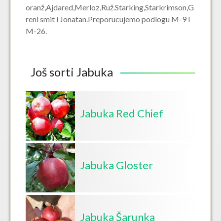
oranž,Ajdared,Merloz,Ruž.Starking,Starkrimson,G
reni smit i Jonatan.Preporucujemo podlogu M-9 I
M-26.
Još sorti Jabuka
Jabuka Red Chief
Jabuka Gloster
Jabuka Šarunka