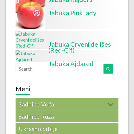
Jabuka Pink lady
Jabuka Crveni delišes
(Red-Cif)
Jabuka Ajdared
Meni
Sadnice Voća
Sadnice Ruža
Ukrasno Šiblje