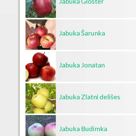
Jabuka Gloster
Jabuka Šarunka
Jabuka Jonatan
Jabuka Zlatni delišes
Jabuka Budimka