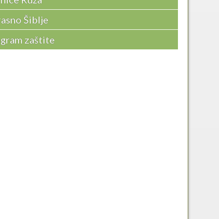
asno Šiblje
gram zaštite