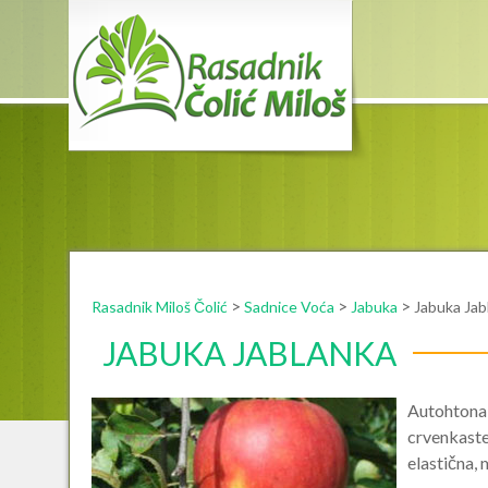
Rasad
>
>
>
Rasadnik Miloš Čolić
Sadnice Voća
Jabuka
Jabuka Jab
JABUKA JABLANKA
Autohtona 
crvenkaste
elastična, 