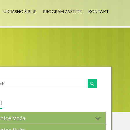
UKRASNO ŠIBLJE
PROGRAM ZAŠTITE
KONTAKT
i
nice Voća
nice Ruža