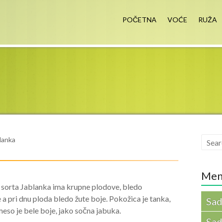
nik Miloš Čolić
POČETNA
VOĆE
RUŽA
lanka
Men
sorta Jablanka ima krupne plodove, bledo
 a pri dnu ploda bledo žute boje. Pokožica je tanka,
Sad
meso je bele boje, jako sočna jabuka.
Sad