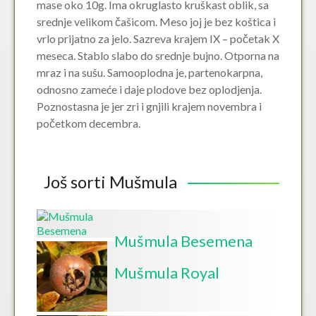
mase oko 10g. Ima okruglasto kruškast oblik, sa
srednje velikom čašicom. Meso joj je bez koštica i
vrlo prijatno za jelo. Sazreva krajem IX – početak X
meseca. Stablo slabo do srednje bujno. Otporna na
mraz i na sušu. Samooplodna je, partenokarpna,
odnosno zameće i daje plodove bez oplodjenja.
Poznostasna je jer zri i gnjili krajem novembra i
početkom decembra.
Još sorti Mušmula
Mušmula Besemena
Mušmula Royal