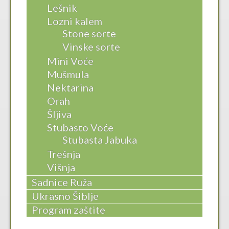
Lešnik
Lozni kalem
Stone sorte
Vinske sorte
Mini Voće
Mušmula
Nektarina
Orah
Šljiva
Stubasto Voće
Stubasta Jabuka
Trešnja
Višnja
Sadnice Ruža
Ukrasno Šiblje
Program zaštite