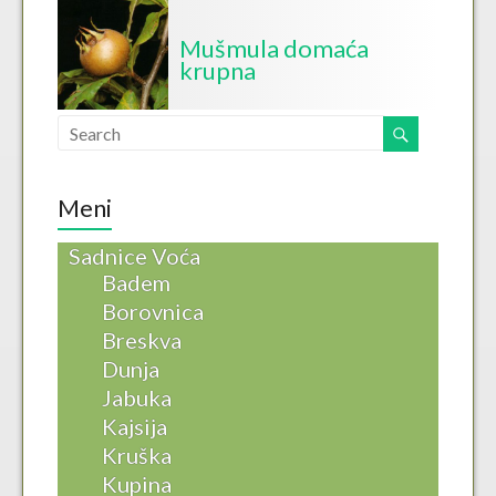
Mušmula domaća
krupna
Meni
Sadnice Voća
Badem
Borovnica
Breskva
Dunja
Jabuka
Kajsija
Kruška
Kupina