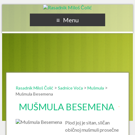
Rasadnik Miloš Čolić
Menu
>
>
>
Rasadnik Miloš Čolić
Sadnice Voća
Mušmula
Mušmula Besemena
MUŠMULA BESEMENA
Plod joj je sitan, sličan
običnoj mušmuli prosečne