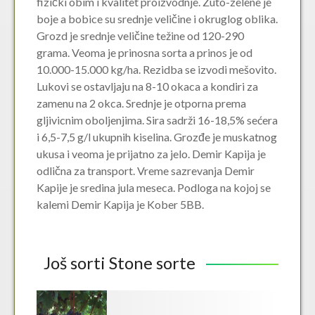
fizički obim i kvalitet proizvodnje. Zuto-zelene je
boje a bobice su srednje veličine i okruglog oblika.
Grozd je srednje veličine težine od 120-290
grama. Veoma je prinosna sorta a prinos je od
10.000-15.000 kg/ha. Rezidba se izvodi mešovito.
Lukovi se ostavljaju na 8-10 okaca a kondiri za
zamenu na 2 okca. Srednje je otporna prema
gljivicnim oboljenjima. Sira sadrži 16-18,5% sećera
i 6,5-7,5 g/l ukupnih kiselina. Grozđe je muskatnog
ukusa i veoma je prijatno za jelo. Demir Kapija je
odlična za transport. Vreme sazrevanja Demir
Kapije je sredina jula meseca. Podloga na kojoj se
kalemi Demir Kapija je Kober 5BB.
Još sorti Stone sorte