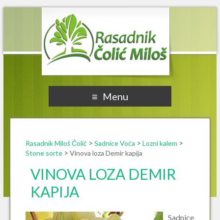
Rasadnik Miloš Čolić
Menu
>
>
>
Rasadnik Miloš Čolić
Sadnice Voća
Lozni kalem
>
Stone sorte
Vinova loza Demir kapija
VINOVA LOZA DEMIR
KAPIJA
Sadnice