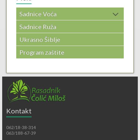
Sadnice Voća
Sadnice Ruža
Ukrasno Šiblje
Program zaštite
Kontakt
062/18-38-314
063/188-67-39