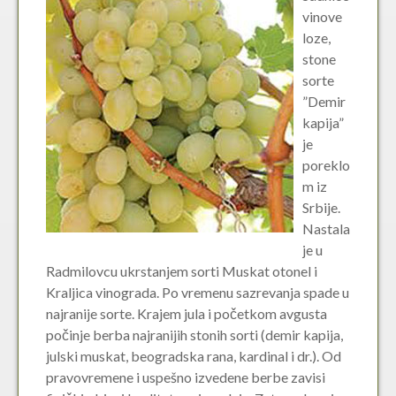
vinove
loze,
stone
sorte
”Demir
kapija”
je
poreklo
m iz
Srbije.
Nastala
je u
Radmilovcu ukrstanjem sorti Muskat otonel i
Kraljica vinograda. Po vremenu sazrevanja spade u
najranije sorte. Krajem jula i početkom avgusta
počinje berba najranijih stonih sorti (demir kapija,
julski muskat, beogradska rana, kardinal i dr.). Od
pravovremene i uspešno izvedene berbe zavisi